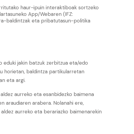
arritutako haur-ipuin interaktiboak sortzeko
lartasuneko App/Webaren (IFZ:
ra-baldintzak eta pribatutasun-politika
 eduki jakin batzuk zerbitzua eta/edo
 horietan, baldintza partikularretan
an eta argi.
 aldez aurreko eta esanbidezko baimena
en araudiaren arabera. Nolanahi ere,
 aldez aurreko eta berariazko baimenarekin