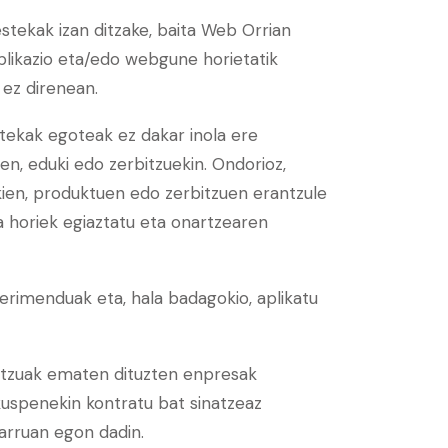
tekak izan ditzake, baita Web Orrian
aplikazio eta/edo webgune horietatik
 ez direnean.
tekak egoteak ez dakar inola ere
n, eduki edo zerbitzuekin. Ondorioz,
kien, produktuen edo zerbitzuen erantzule
da horiek egiaztatu eta onartzearen
kerimenduak eta, hala badagokio, aplikatu
bitzuak ematen dituzten enpresak
ikuspenekin kontratu bat sinatzeaz
arruan egon dadin.