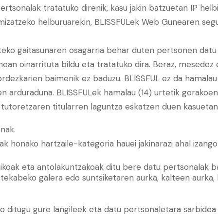
pertsonalak tratatuko direnik, kasu jakin batzuetan IP hel
imizatzeko helburuarekin, BLISSFULek Web Gunearen seg
teko gaitasunaren osagarria behar duten pertsonen datu
n oinarrituta bildu eta tratatuko dira. Beraz, mesedez 
rdezkarien baimenik ez baduzu. BLISSFUL ez da hamalau 
n arduraduna. BLISSFULek hamalau (14) urtetik gorakoen d
utoretzaren titularren laguntza eskatzen duen kasuetan 
enak.
 honako hartzaile-kategoria hauei jakinarazi ahal izango 
knikoak eta antolakuntzakoak ditu bere datu pertsonalak
tekabeko galera edo suntsiketaren aurka, kalteen aurka,
ko ditugu gure langileek eta datu pertsonaletara sarbidea