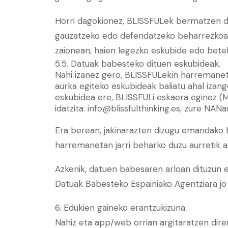
Horri dagokionez, BLISSFULek bermatzen du
gauzatzeko edo defendatzeko beharrezkoa d
zaionean, haien legezko eskubide edo bete
5.5. Datuak babesteko dituen eskubideak.
Nahi izanez gero, BLISSFULekin harremaneta
aurka egiteko eskubideak baliatu ahal izan
eskubidea ere, BLISSFULi eskaera eginez (M
idatzita: info@blissfulthinking.es, zure N
Era berean, jakinarazten dizugu emandako b
harremanetan jarri beharko duzu aurretik ad
Azkenik, datuen babesaren arloan dituzun 
Datuak Babesteko Espainiako Agentziara jo 
6. Edukien gaineko erantzukizuna.
Nahiz eta app/web orrian argitaratzen dire