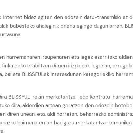
zaio Internet bidez egiten den edozein datu-transmisio ez 
onalak babesteko ahaleginik onena egingo dugun arren, B
urtasuna.
 harremanaren iraupenaren eta legez ezarritako aldien 
inkatzeko erabiltzen dituen irizpideak legerian, erregel
ra, bai eta BLISSFULek interesdunen kategoriekiko harre
 dira BLISSFUL-rekin merkataritza- edo kontratu-harrem
tuko dira, alderdien artean geratzen den edozein beteb
n diren unean, eta, aldi horretan, beharrezko administra
ariazko baimena eman badiguzu merkataritza-komunikazio
e.