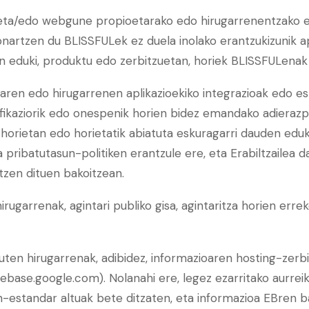
eta/edo webgune propioetarako edo hirugarrenentzako es
 onartzen du BLISSFULek ez duela inolako erantzukizunik 
n eduki, produktu edo zerbitzuetan, horiek BLISSFULenak
en edo hirugarrenen aplikazioekiko integrazioak edo es
fikaziorik edo onespenik horien bidez emandako adierazpe
horietan edo horietatik abiatuta eskuragarri dauden edu
a pribatutasun-politiken erantzule ere, eta Erabiltzailea 
tzen dituen bakoitzean.
garrenak, agintari publiko gisa, agintaritza horien erre
ten hirugarrenak, adibidez, informazioaren hosting-zer
rebase.google.com). Nolanahi ere, legez ezarritako aurre
n-estandar altuak bete ditzaten, eta informazioa EBren b