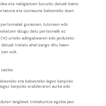
bidea eta nabigazioari buruzko datuak baino
urtasuna eta osotasuna babesteko duen
 pertsonalak gurasoen, tutoreen edo
eskatzen dizugu datu pertsonalik ez
(14) urteko adingabearen edo jarduteko
atuak tratatu ahal izango ditu haien
izan ezik.
zaizkie:
 babesteko eta babesteko legez kanpoko
 legez kanpoko erabileraren aurka edo
 duten langileek trebakuntza egokia jaso