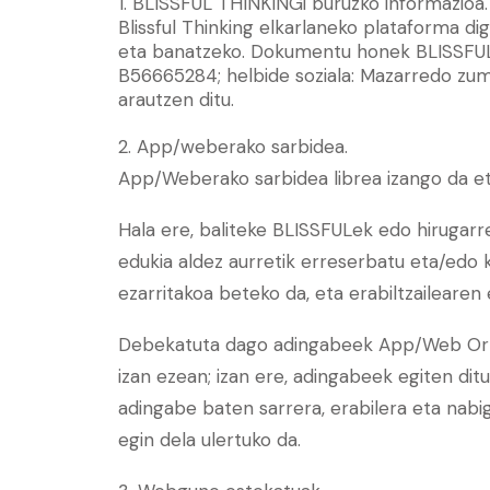
1. BLISSFUL THINKINGi buruzko informazioa.
Blissful Thinking elkarlaneko plataforma dig
eta banatzeko. Dokumentu honek BLISSFUL
B56665284; helbide soziala: Mazarredo zumar
arautzen ditu.
2. App/weberako sarbidea.
App/Weberako sarbidea librea izango da eta 
Hala ere, baliteke BLISSFULek edo hirugarr
edukia aldez aurretik erreserbatu eta/edo k
ezarritakoa beteko da, eta erabiltzailearen 
Debekatuta dago adingabeek App/Web Orrir
izan ezean; izan ere, adingabeek egiten dit
adingabe baten sarrera, erabilera eta nab
egin dela ulertuko da.