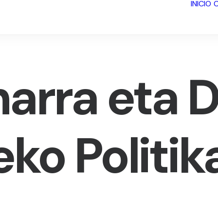
INICIO
arra eta 
ko Politik