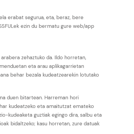
dela erabat segurua, eta, beraz, bere
LISSFULek ezin du bermatu gure web/app
arabera zehaztuko da. Ildo horretan,
amenduetan eta arau aplikagarrietan
mana behar bezala kudeatzearekin lotutako
ana duen bitartean. Harreman hori
ehar kudeatzeko eta amaitutzat emateko
zio-kudeaketa guztiak egingo dira, salbu eta
ak bidaltzeko; kasu horretan, zure datuak