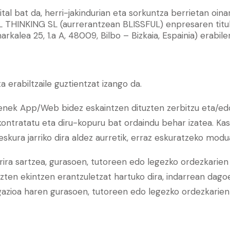
ital bat da, herri-jakindurian eta sorkuntza berrietan oin
 THINKING SL (aurrerantzean BLISSFUL) enpresaren titu
kalea 25, 1.a A, 48009, Bilbo – Bizkaia, Espainia) erabile
erabiltzaile guztientzat izango da.
enek App/Web bidez eskaintzen dituzten zerbitzu eta/edo
ontratatu eta diru-kopuru bat ordaindu behar izatea. Kasu
eskura jarriko dira aldez aurretik, erraz eskuratzeko modu
a sartzea, gurasoen, tutoreen edo legezko ordezkarien
uzten ekintzen erantzuletzat hartuko dira, indarrean dago
igazioa haren gurasoen, tutoreen edo legezko ordezkarien