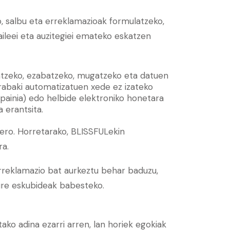
, salbu eta erreklamazioak formulatzeko,
leei eta auzitegiei emateko eskatzen
entzeko, ezabatzeko, mugatzeko eta datuen
erabaki automatizatuen xede ez izateko
spainia) edo helbide elektroniko honetara
 erantsita.
gero. Horretarako, BLISSFULekin
ra.
rreklamazio bat aurkeztu behar baduzu,
zure eskubideak babesteko.
ko adina ezarri arren, lan horiek egokiak