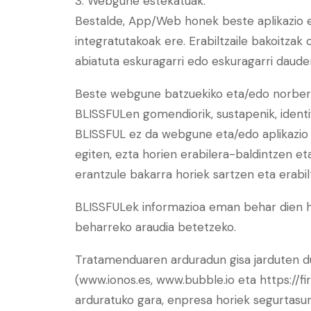
3. Webgune estekatuak.
Bestalde, App/Web honek beste aplikazio 
integratutakoak ere. Erabiltzaile bakoitzak
abiatuta eskuragarri edo eskuragarri daude
Beste webgune batzuekiko eta/edo norberar
BLISSFULen gomendiorik, sustapenik, identi
BLISSFUL ez da webgune eta/edo aplikazio 
egiten, ezta horien erabilera-baldintzen et
erantzule bakarra horiek sartzen eta erabil
BLISSFULek informazioa eman behar dien hiru
beharreko araudia betetzeko.
Tratamenduaren arduradun gisa jarduten du
(www.ionos.es, www.bubble.io eta https://fi
arduratuko gara, enpresa horiek segurtasu