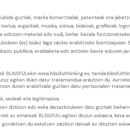
kubide guztiak, marka komertzialak, patenteak eta jabetza
testua, argazkiak, musika, soinua, bideoak, grafikoak, logo
e edozein material edo irudi, behar bezala funtzionatzek
ideen (es) bidez laga zaizkio erabiltzeko lizentziapean.
ikazio publikoa, eraldaketa edo antzeko beste edozein jar
 BLISSFULekin www.blissfulthinking.es, tienda.blissfulth
 buruz egiten duen datu-tratamendua arautzen du. Aurrek
tzen duten erabiltzaile guztien datu pertsonalen tratam
k, xedeak eta legitimazioa
n dizkizun edo eska diezazkizukeen datu guztiak beharre
oriek ez emateak BLISSFULi egiten diozun eskaera, kexa e
t gordetzen du eskatzen zaizkion datuak ez dituzten eska