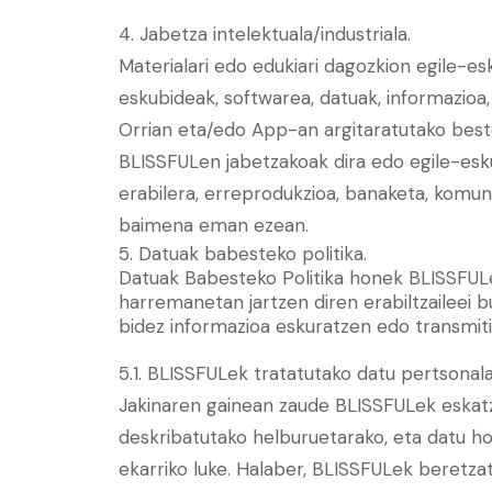
4. Jabetza intelektuala/industriala.
Materialari edo edukiari dagozkion egile-es
eskubideak, softwarea, datuak, informazioa, 
Orrian eta/edo App-an argitaratutako best
BLISSFULen jabetzakoak dira edo egile-eskub
erabilera, erreprodukzioa, banaketa, komun
baimena eman ezean.
5. Datuak babesteko politika.
Datuak Babesteko Politika honek BLISSFULek
harremanetan jartzen diren erabiltzaileei
bidez informazioa eskuratzen edo transmiti
5.1. BLISSFULek tratatutako datu pertsonala
Jakinaren gainean zaude BLISSFULek eskatze
deskribatutako helburuetarako, eta datu h
ekarriko luke. Halaber, BLISSFULek beretza