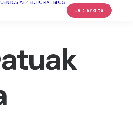
CUENTOS
APP
EDITORIAL
BLOG
La tiendita
Datuak
a