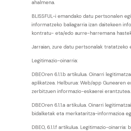
ahalmena.
BLISSFUL-i emandako datu pertsonalen egi
informatzeko baliagarria izan daitekeen in
kontratu- eta/edo aurre-harremana hasteko
Jarraian, zure datu pertsonalak tratatzeko 
Legitimazio-oinarria:
DBEOren 6.1.1.b artikulua. Oinarri legitima
aplikatzea. Helburua: Web/app Gunearen er
zerbitzuen informazio-eskaerei erantzutea.
DBEOren 6.1.1.a artikulua. Oinarri legitimat
bidalketak eta merkataritza-informazioa eg
DBEO, 6.1.1.f artikulua. Legitimazio-oinar