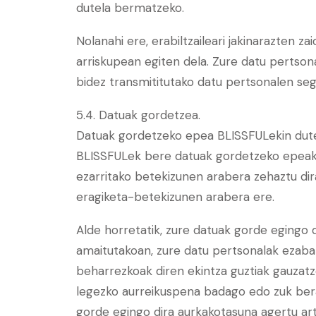
dutela bermatzeko.
Nolanahi ere, erabiltzaileari jakinarazten 
arriskupean egiten dela. Zure datu perts
bidez transmititutako datu pertsonalen seg
5.4. Datuak gordetzea.
Datuak gordetzeko epea BLISSFULekin duten
BLISSFULek bere datuak gordetzeko epeak f
ezarritako betekizunen arabera zehaztu di
eragiketa-betekizunen arabera ere.
Alde horretatik, zure datuak gorde egingo
amaitutakoan, zure datu pertsonalak ezaba
beharrezkoak diren ekintza guztiak gauzatze
legezko aurreikuspena badago edo zuk ber
gorde egingo dira aurkakotasuna agertu art