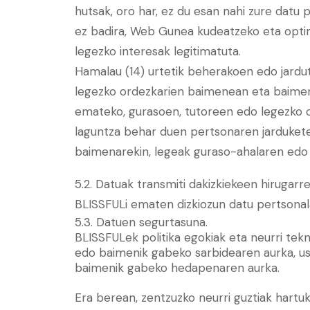
hutsak, oro har, ez du esan nahi zure datu 
ez badira, Web Gunea kudeatzeko eta opt
legezko interesak legitimatuta.
Hamalau (14) urtetik beherakoen edo jardu
legezko ordezkarien baimenean eta baimenea
emateko, gurasoen, tutoreen edo legezko o
laguntza behar duen pertsonaren jardukete
baimenarekin, legeak guraso-ahalaren edo t
5.2. Datuak transmiti dakizkiekeen hirugarr
BLISSFULi ematen dizkiozun datu pertsonalak
5.3. Datuen segurtasuna.
BLISSFULek politika egokiak eta neurri te
edo baimenik gabeko sarbidearen aurka, us
baimenik gabeko hedapenaren aurka.
Era berean, zentzuzko neurri guztiak hartu