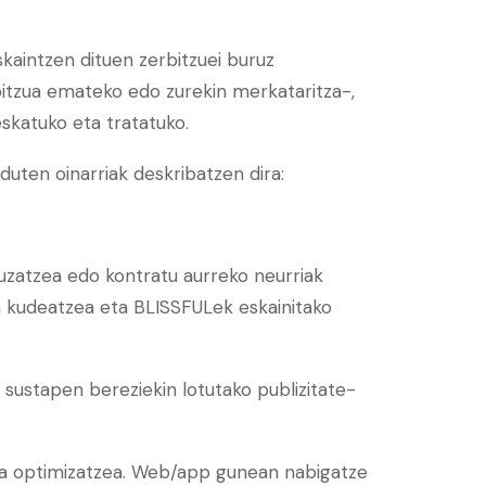
intzen dituen zerbitzuei buruz
rbitzua emateko edo zurekin merkataritza-,
skatuko eta tratatuko.
duten oinarriak deskribatzen dira:
gauzatzea edo kontratu aurreko neurriak
a kudeatzea eta BLISSFULek eskainitako
ta sustapen bereziekin lotutako publizitate-
 eta optimizatzea. Web/app gunean nabigatze