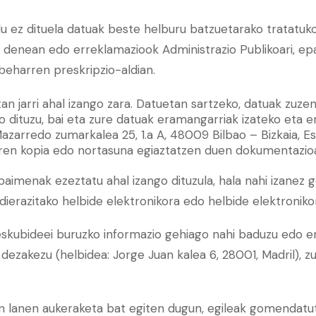
 ez dituela datuak beste helburu batzuetarako tratatuko
enean edo erreklamaziook Administrazio Publikoari, epai
beharren preskripzio-aldian.
n jarri ahal izango zara. Datuetan sartzeko, datuak zuz
go dituzu, bai eta zure datuak eramangarriak izateko eta 
azarredo zumarkalea 25, 1.a A, 48009 Bilbao – Bizkaia, E
ANaren kopia edo nortasuna egiaztatzen duen dokumentazioa
aimenak ezeztatu ahal izango dituzula, hala nahi izanez 
ierazitako helbide elektronikora edo helbide elektroniko
eskubideei buruzko informazio gehiago nahi baduzu edo e
dezakezu (helbidea: Jorge Juan kalea 6, 28001, Madril), 
n lanen aukeraketa bat egiten dugun, egileak gomendatuta