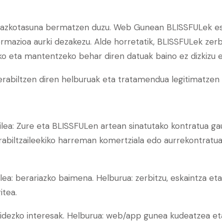
azkotasuna bermatzen duzu. Web Gunean BLISSFULek eska
formazioa aurki dezakezu. Alde horretatik, BLISSFULek ze
 eta mantentzeko behar diren datuak baino ez dizkizu e
erabiltzen diren helburuak eta tratamendua legitimatzen 
tzailea: Zure eta BLISSFULen artean sinatutako kontratua 
abiltzaileekiko harreman komertziala edo aurrekontratu
zailea: berariazko baimena. Helburua: zerbitzu, eskaintza e
itea.
ria: bidezko interesak. Helburua: web/app gunea kudeatzea