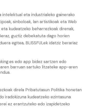
 intelektual eta industrialeko gainerako
tipoak, sinboloak, lan artistikoak eta Web
o eta kudeatzeko beharrezkoak direnak,
 Beraz, guztiz debekatuta dago horien
duera egitea, BLISSFULek idatziz berariaz
inking.es edo app bidez sartzen edo
oaren barruan sartuko litzateke app-aren
endua.
zkoak direla Pribatutasun Politika honetan
do iradokizuna kudeatzeko ezintasuna
erei ez erantzuteko edo izapidetzeko