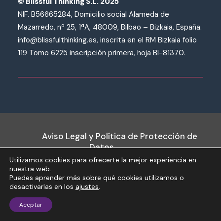
© Blissful Thinking S.L. 2025
NIF. B56665284, Domicilio social Alameda de
Mazarredo, nº 25, 1ªA, 48009, Bilbao – Bizkaia, España.
info@blissfulthinking.es, inscrita en el RM Bizkaia folio
119 Tomo 6225 inscripción primera, hoja BI-81370.
Aviso Legal y Política de Protección de
Datos
Mapa del sitio
Utilizamos cookies para ofrecerte la mejor experiencia en
Accesibilidad
nuestra web.
Puedes aprender más sobre qué cookies utilizamos o
desactivarlas en los
ajustes
.
Aceptar