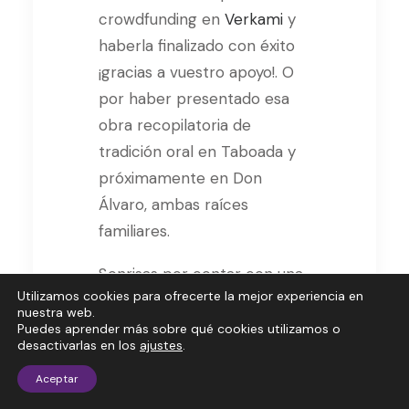
crowdfunding en
Verkami
y
haberla finalizado con éxito
¡gracias a vuestro apoyo!. O
por haber presentado esa
obra recopilatoria de
tradición oral en Taboada y
próximamente en Don
Álvaro, ambas raíces
familiares.
Sonrisas por contar con una
Utilizamos cookies para ofrecerte la mejor experiencia en
nueva autora que ha
nuestra web.
apostado por caminar juntas
Puedes aprender más sobre qué cookies utilizamos o
desactivarlas en los
ajustes
.
para publicar su primera
obra. Y acompañarla en su
Aceptar
estreno.