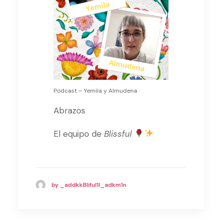
Podcast – Yemila y Almudena
Abrazos
El equipo de
Blissful
by _addkkBliful1l_adkm1n