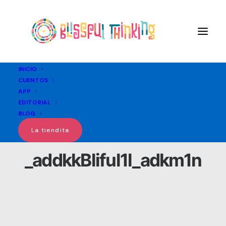
INICIO
CUENTOS
APP
EDITORIAL
BLOG
La tiendita
_addkkBliful1l_adkm1n