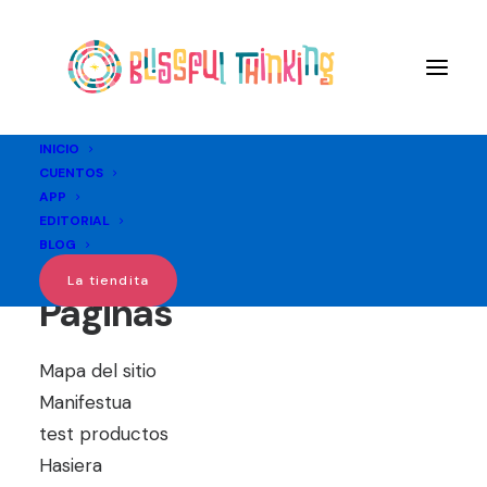
INICIO
CUENTOS
APP
Site map
EDITORIAL
BLOG
La tiendita
Páginas
Mapa del sitio
Manifestua
test productos
Hasiera